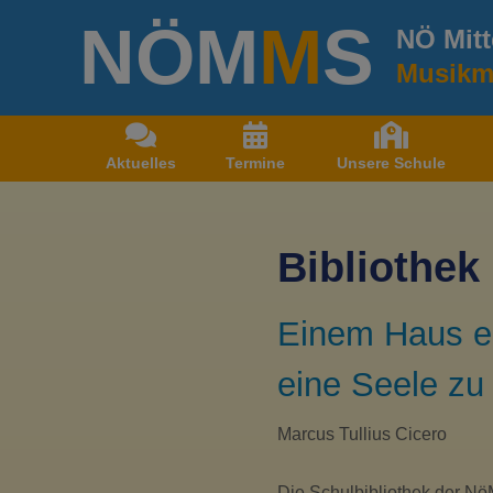
Z
NÖ
M
M
S
u
NÖ Mitt
m
Musikmi
I
n
h
a
Aktuelles
Termine
Unsere Schule
l
t
s
p
Bibliothek
r
i
n
Einem Haus ei
g
e
eine Seele zu
n
Marcus Tullius Cicero
Die Schulbibliothek der Nö