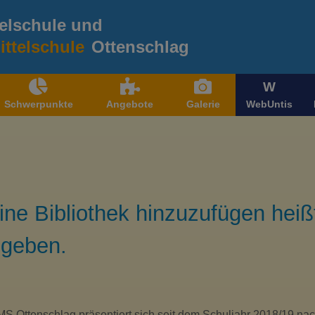
elschule und
ttelschule
Ottenschlag
W
Schwerpunkte
Angebote
Galerie
WebUntis
ne Bibliothek hinzuzufügen hei
 geben.
MS Ottenschlag präsentiert sich seit dem Schuljahr 2018/19 n