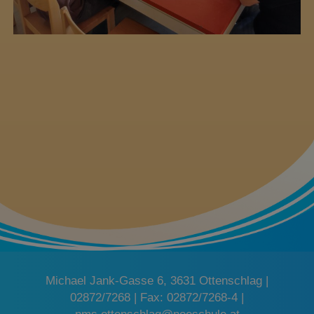
Michael Jank-Gasse 6, 3631 Ottenschlag |
02872/7268 | Fax: 02872/7268-4 |