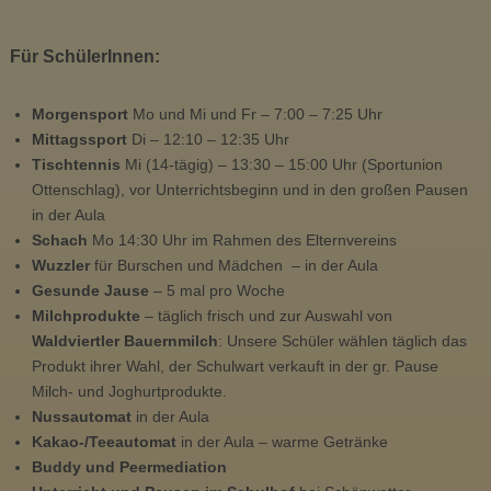
u
s
Für SchülerInnen:
i
k
Morgensport
Mo und Mi und Fr – 7:00 – 7:25 Uhr
m
Mittagssport
Di – 12:10 – 12:35 Uhr
i
Tischtennis
Mi (14-tägig) – 13:30 – 15:00 Uhr (Sportunion
t
Ottenschlag), vor Unterrichtsbeginn und in den großen Pausen
t
in der Aula
e
Schach
Mo 14:30 Uhr im Rahmen des Elternvereins
l
Wuzzler
für Burschen und Mädchen – in der Aula
s
Gesunde Jause
– 5 mal pro Woche
c
Milchprodukte
– täglich frisch und zur Auswahl von
h
Waldviertler
Bauernmilch
: Unsere Schüler wählen täglich das
u
Produkt ihrer Wahl, der Schulwart verkauft in der gr. Pause
l
Milch- und Joghurtprodukte.
e
Nussautomat
in der Aula
O
Kakao-/Teeautomat
in der Aula – warme Getränke
t
Buddy und Peermediation