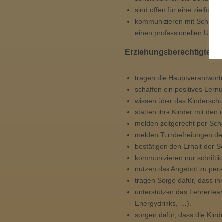
sind offen für eine zielfüh
kommunizieren mit SchülerI
einen professionellen Umg
Erziehungsberechtigte
tragen die Hauptverantwortu
schaffen ein positives Lern
wissen über das Kinderschutz
statten ihre Kinder mit den 
melden zeitgerecht per Scho
melden Turnbefreiungen de
bestätigen den Erhalt der Sc
kommunizieren nur schriftli
nutzen das Angebot zu per
tragen Sorge dafür, dass i
unterstützen das Lehrertea
Energydrinks, …).
sorgen dafür, dass die Kin