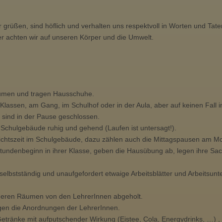
 grüßen, sind höflich und verhalten uns respektvoll in Worten und Tate
 achten wir auf unseren Körper und die Umwelt.
äumen und tragen Hausschuhe.
 Klassen, am Gang, im Schulhof oder in der Aula, aber auf keinen Fall i
 sind in der Pause geschlossen.
chulgebäude ruhig und gehend (Laufen ist untersagt!).
ichtszeit im Schulgebäude, dazu zählen auch die Mittagspausen am M
Stundenbeginn in ihrer Klasse, geben die Hausübung ab, legen ihre Sac
lbstständig und unaufgefordert etwaige Arbeitsblätter und Arbeitsunt
nderen Räumen von den LehrerInnen abgeholt.
olgen die Anordnungen der LehrerInnen.
tränke mit aufputschender Wirkung (Eistee, Cola, Energydrinks, …) , 