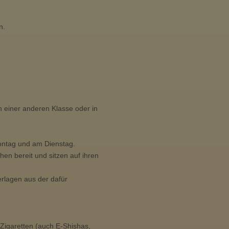
u
n
d
n.
M
u
s
i
k
m
n einer anderen Klasse oder in
i
t
t
ontag und am Dienstag.
e
hen bereit und sitzen auf ihren
l
s
erlagen aus der dafür
c
h
u
l
Zigaretten (auch E-Shishas,