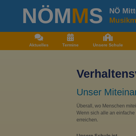
Z
NÖ
M
M
S
u
NÖ Mitt
m
Musikmi
I
n
h
a
Aktuelles
Termine
Unsere Schule
l
t
s
p
Verhalten
r
i
n
Unser Miteina
g
e
n
Überall, wo Menschen mitei
Wenn sich alle an einfache 
erreichen.
Unsere Schule ist