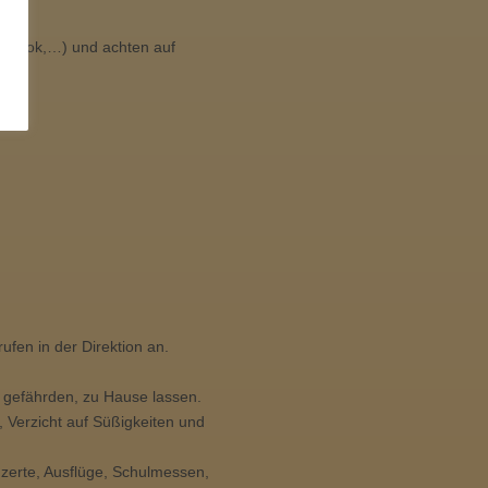
Outlook,…) und achten auf
ufen in der Direktion an.
n gefährden, zu Hause lassen.
 Verzicht auf Süßigkeiten und
nzerte, Ausflüge, Schulmessen,