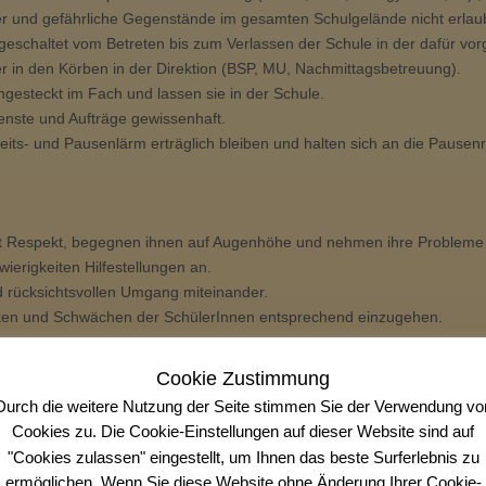
 und gefährliche Gegenstände im gesamten Schulgelände nicht erlaub
eschaltet vom Betreten bis zum Verlassen der Schule in der dafür vo
r in den Körben in der Direktion (BSP, MU, Nachmittagsbetreuung).
gesteckt im Fach und lassen sie in der Schule.
nste und Aufträge gewissenhaft.
eits- und Pausenlärm erträglich bleiben und halten sich an die Pausen
t Respekt, begegnen ihnen auf Augenhöhe und nehmen ihre Probleme 
wierigkeiten Hilfestellungen an.
d rücksichtsvollen Umgang miteinander.
rken und Schwächen der SchülerInnen entsprechend einzugehen.
n per SchoolFox – diese Nachrichten und Informationen gelten (auch w
Cookie Zustimmung
Durch die weitere Nutzung der Seite stimmen Sie der Verwendung vo
erechtigten bei deutlichem Leistungsabfall.
Cookies zu. Die Cookie-Einstellungen auf dieser Website sind auf
unmittelbar auf Verstöße gegen die Verhaltensvereinbarungen und be
"Cookies zulassen" eingestellt, um Ihnen das beste Surferlebnis zu
ein.
ermöglichen. Wenn Sie diese Website ohne Änderung Ihrer Cookie-
nnen für das Kinderschutzkonzept (der Leitfaden ist jederzeit einsehbar)