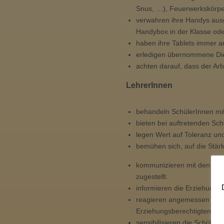
Snus, …), Feuerwerkskörper
verwahren ihre Handys ausg
Handybox in der Klasse ode
haben ihre Tablets immer an
erledigen übernommene Die
achten darauf, dass der Arb
LehrerInnen
behandeln SchülerInnen mi
bieten bei auftretenden Sch
legen Wert auf Toleranz un
bemühen sich, auf die Stä
kommunizieren mit den Elter
zugestellt.
informieren die Erziehungsb
reagieren angemessen und 
Erziehungsberechtigten mit 
sensibilisieren die SchülerI