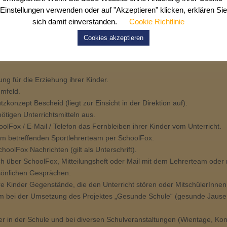
Einstellungen verwenden oder auf "Akzeptieren" klicken, erklären Sie
rende Zusammenarbeit mit allen Schulpartnern
sich damit einverstanden.
Cookie Richtlinie
nnen ausschließlich auf schulischen Plattformen (Teams, SchoolFox, 
ang.
Cookies akzeptieren
ng für die Erziehung ihrer Kinder.
umfeld.
konzept Bescheid (liegt zur Einsicht in der Direktion auf).
nötigen Unterrichtsmitteln aus.
olFox / E-Mail / Telefon das Fernbleiben ihrer Kinder vom Unterricht.
m betreffenden Sportlehrerteam per SchoolFox.
hoolFox Nachrichten (gilt als Unterschrift).
ch über SchoolFox, Mitteilungsheft oder Mail mit dem Lehrerteam oder r
sönlichen Gesprächen.
hre Kinder Gegenstände, die den Unterricht stören oder MitschülerInne
m bei der Umsetzung des Projektes „Gesunde Schule“ (gesunde Jause,
der in der Schule und bei diversen Schulveranstaltungen (Wientage, Ko