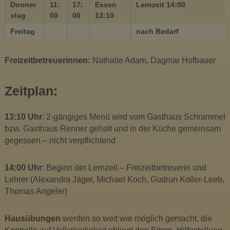
Donner
11:
17:
Essen
Lernzeit 14:00
u
stag
00
00
13:10
s
Freitag
nach Bedarf
i
k
m
Freizeitbetreuerinnen:
Nathalie Adam, Dagmar Hofbauer
i
t
Zeitplan:
t
e
13:10 Uhr
: 2-gängiges Menü wird vom Gasthaus Schrammel
l
bzw. Gasthaus Renner geholt und in der Küche gemeinsam
s
gegessen – nicht verpflichtend
c
h
14:00 Uhr
: Beginn der Lernzeit – Freizeitbetreuerin und
u
Lehrer (Alexandra Jäger, Michael Koch, Gudrun Koller-Leeb,
l
Thomas Angeler)
e
O
t
Hausübungen
werden so weit wie möglich gemacht, die