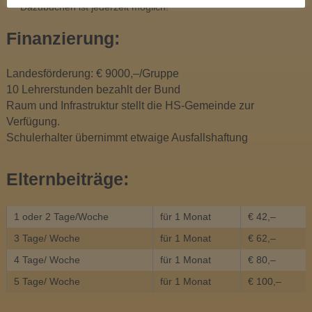
Dazubuchen ist jederzeit möglich!
Finanzierung:
Landesförderung: € 9000,–/Gruppe
10 Lehrerstunden bezahlt der Bund
Raum und Infrastruktur stellt die HS-Gemeinde zur
Verfügung.
Schulerhalter übernimmt etwaige Ausfallshaftung
Elternbeiträge:
1 oder 2 Tage/Woche
für 1 Monat
€ 42,–
3 Tage/ Woche
für 1 Monat
€ 62,–
4 Tage/ Woche
für 1 Monat
€ 80,–
5 Tage/ Woche
für 1 Monat
€ 100,–