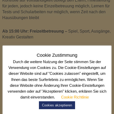
t
Kontrolle auf Vollständigkeit obliegt den Eltern, Hilfestellung
e
für jeden, jedoch keine Einzelbetreuung möglich, Lernen für
Tests und Schularbeiten nur möglich, wenn Zeit nach den
n
Hausübungen bleibt
s
c
h
Ab 15:00 Uhr: Freizeitbetreuung –
Spiel, Sport, Ausgänge,
l
Kreativ Gestalten
a
g
Ende der
Nachmittagsbetreuung
: Abholung durch Eltern,
Cookie Zustimmung
… oder Weggehen zum Bus oder Heimweg (Ottenschläger)
Durch die weitere Nutzung der Seite stimmen Sie der
Verwendung von Cookies zu. Die Cookie-Einstellungen auf
Ottenschläger Kinder können auch zuhause essen und um
dieser Website sind auf "Cookies zulassen" eingestellt, um
14:00 Uhr kommen, Kinder von den auswärtigen Gemeinden
Ihnen das beste Surferlebnis zu ermöglichen. Wenn Sie
können im Haus eine mitgebrachte Jause essen oder sich eine
diese Website ohne Änderung Ihrer Cookie-Einstellungen
Verpflegung in Ottenschlag holen.
verwenden oder auf "Akzeptieren" klicken, erklären Sie sich
Die Kinder können während der NM-Betreuung weggehen zu:
damit einverstanden.
Cookie Richtlinie
Instrumentalunterricht, Mathematikbetreuung,
Neigungsgruppen, BE-Unterricht, Erste Hilfe Kurs, KET, …..
Cookies akzeptieren
Die Betreuung wird für 1 Jahr verbindlich gebucht, das