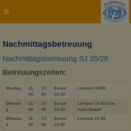
Z
u
N
m
Ö
I
M
n
i
h
t
a
Nachmittagsbetreuung
t
l
e
t
Nachmittagsbetreuung SJ 25/26
s
l
p
s
r
Betreuungszeiten:
c
i
h
n
u
Montag
11:
17:
Essen
Lernzeit 14:00
g
l
00
00
13:10
e
e
n
Diensta
11:
17:
Essen
Lernzeit 14:00 bzw.
u
g
00
00
13:10
nach Bedarf
n
Mittwoc
11:
17:
Essen
Lernzeit 14:00
d
h
00
00
13:10
M