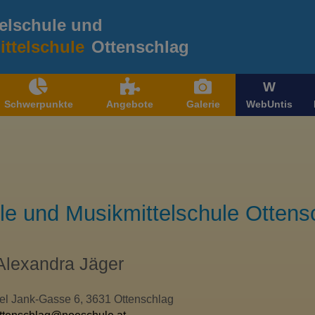
elschule und
ttelschule
Ottenschlag
W
Schwerpunkte
Angebote
Galerie
WebUntis
le und Musikmittelschule Ottens
Alexandra Jäger
el Jank-Gasse 6, 3631 Ottenschlag