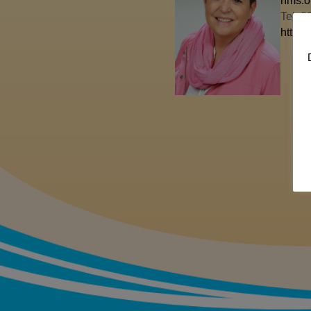
nms.o
Tel: 
http:/