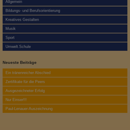
Allgemein
r
Bildungs- und Berufsorientierung
a
Kreatives Gestalten
g
Musik
s
Sport
Umwelt.Schule
n
a
Neueste Beiträge
v
Ein tränenreicher Abschied
i
Zertifikate für die Peers
g
Ausgezeichneter Erfolg
Nur Einser!!!
a
Paul-Lenauer-Auszeichnung
t
i