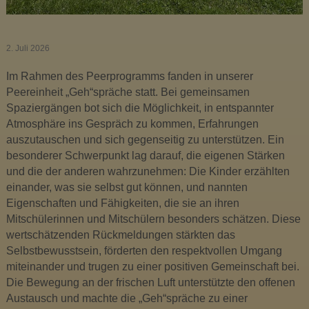
u
s
i
2. Juli 2026
k
Im Rahmen des Peerprogramms fanden in unserer
m
Peereinheit „Geh“spräche statt. Bei gemeinsamen
i
Spaziergängen bot sich die Möglichkeit, in entspannter
t
Atmosphäre ins Gespräch zu kommen, Erfahrungen
t
auszutauschen und sich gegenseitig zu unterstützen. Ein
e
besonderer Schwerpunkt lag darauf, die eigenen Stärken
l
und die der anderen wahrzunehmen: Die Kinder erzählten
s
einander, was sie selbst gut können, und nannten
c
Eigenschaften und Fähigkeiten, die sie an ihren
h
Mitschülerinnen und Mitschülern besonders schätzen. Diese
u
wertschätzenden Rückmeldungen stärkten das
l
Selbstbewusstsein, förderten den respektvollen Umgang
e
miteinander und trugen zu einer positiven Gemeinschaft bei.
O
Die Bewegung an der frischen Luft unterstützte den offenen
t
Austausch und machte die „Geh“spräche zu einer