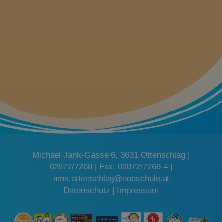
o
n
Michael Jank-Gasse 6, 3631 Ottenschlag |
02872/7268 | Fax: 02872/7268-4 |
nms.ottenschlag@noeschule.at
Datenschutz
|
Impressum