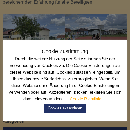
t
bereichernden Erfahrung für alle Beteiligten.
e
n
s
c
h
l
a
Cookie Zustimmung
g
Durch die weitere Nutzung der Seite stimmen Sie der
Verwendung von Cookies zu. Die Cookie-Einstellungen auf
dieser Website sind auf "Cookies zulassen" eingestellt, um
Ihnen das beste Surferlebnis zu ermöglichen. Wenn Sie
diese Website ohne Änderung Ihrer Cookie-Einstellungen
B
verwenden oder auf "Akzeptieren" klicken, erklären Sie sich
Faire Wettkämpfe bei brütender Hitze
damit einverstanden.
Cookie Richtlinie
e
Graffiti-Workshop – Farben, Kreativität und Teamgeist
Cookies akzeptieren
i
Kategorien
t