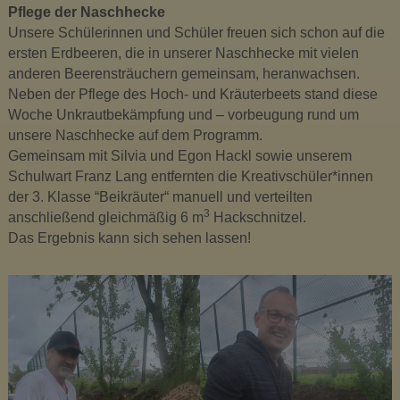
Pflege der Naschhecke
u
Unsere Schülerinnen und Schüler freuen sich schon auf die
s
ersten Erdbeeren, die in unserer Naschhecke mit vielen
i
anderen Beerensträuchern gemeinsam, heranwachsen.
k
Neben der Pflege des Hoch- und Kräuterbeets stand diese
m
Woche Unkrautbekämpfung und – vorbeugung rund um
i
unsere Naschhecke auf dem Programm.
t
Gemeinsam mit Silvia und Egon Hackl sowie unserem
t
Schulwart Franz Lang entfernten die Kreativschüler*innen
e
der 3. Klasse “Beikräuter“ manuell und verteilten
l
3
anschließend gleichmäßig 6 m
Hackschnitzel.
s
Das Ergebnis kann sich sehen lassen!
c
h
u
l
e
O
t