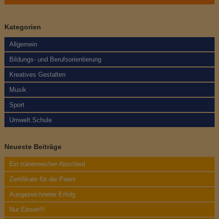
i
t
Kategorien
r
Allgemein
a
Bildungs- und Berufsorientierung
g
Kreatives Gestalten
Musik
s
Sport
n
Umwelt.Schule
a
v
Neueste Beiträge
i
Ein tränenreicher Abschied
Zertifikate für die Peers
g
Ausgezeichneter Erfolg
a
Nur Einser!!!