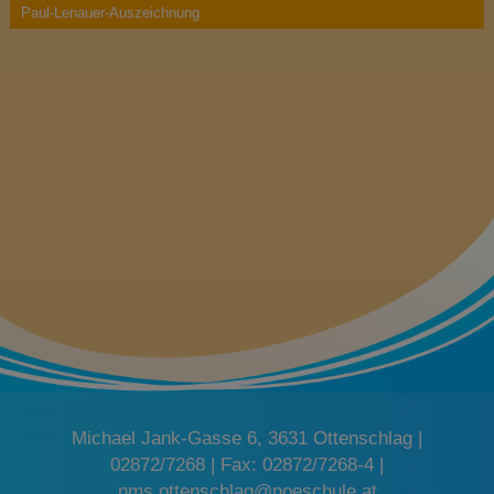
t
Paul-Lenauer-Auszeichnung
i
o
n
Michael Jank-Gasse 6, 3631 Ottenschlag |
02872/7268 | Fax: 02872/7268-4 |
nms.ottenschlag@noeschule.at