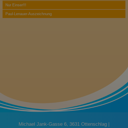
a
Nur Einser!!!
t
Paul-Lenauer-Auszeichnung
i
o
n
Michael Jank-Gasse 6, 3631 Ottenschlag |