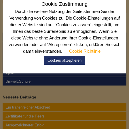
t
Cookie Zustimmung
e
e
Salate für die Party
Durch die weitere Nutzung der Seite stimmen Sie der
n
i
Verwendung von Cookies zu. Die Cookie-Einstellungen auf
s
dieser Website sind auf "Cookies zulassen" eingestellt, um
t
Kategorien
c
Ihnen das beste Surferlebnis zu ermöglichen. Wenn Sie
h
r
Allgemein
diese Website ohne Änderung Ihrer Cookie-Einstellungen
l
verwenden oder auf "Akzeptieren" klicken, erklären Sie sich
Bildungs- und Berufsorientierung
a
a
damit einverstanden.
Cookie Richtlinie
Kreatives Gestalten
g
g
Cookies akzeptieren
Musik
s
Sport
n
Umwelt.Schule
a
Neueste Beiträge
v
Ein tränenreicher Abschied
i
Zertifikate für die Peers
g
Ausgezeichneter Erfolg