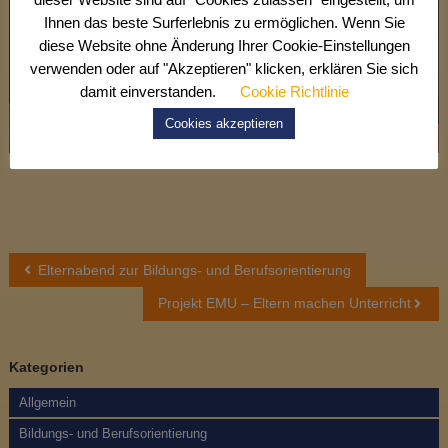
Ihnen das beste Surferlebnis zu ermöglichen. Wenn Sie
diese Website ohne Änderung Ihrer Cookie-Einstellungen
verwenden oder auf "Akzeptieren" klicken, erklären Sie sich
damit einverstanden.
Cookie Richtlinie
Cookies akzeptieren
B
Elternabend zur Bildungs- und Berufsorientierung
e
Projekt EMU – Eltern machen Unterricht
i
Kategorien
t
Allgemein
r
Bildungs- und Berufsorientierung