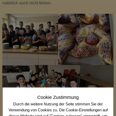
t
natürlich auch nicht fehlen.
e
n
s
c
h
l
a
g
Cookie Zustimmung
Durch die weitere Nutzung der Seite stimmen Sie der
Verwendung von Cookies zu. Die Cookie-Einstellungen auf
dieser Website sind auf "Cookies zulassen" eingestellt, um