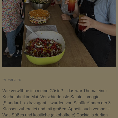
u
s
i
k
m
i
t
t
e
l
s
c
h
29. Mai 2026
u
Wie verwöhne ich meine Gäste? – das war Thema einer
l
Kocheinheit im Mai. Verschiedenste Salate – veggie,
e
„Standard“, extravagant – wurden von Schüler*innen der 3.
O
Klassen zubereitet und mit großem Appetit auch verspeist.
t
Was Süßes und köstliche (alkoholfreie) Cocktails durften