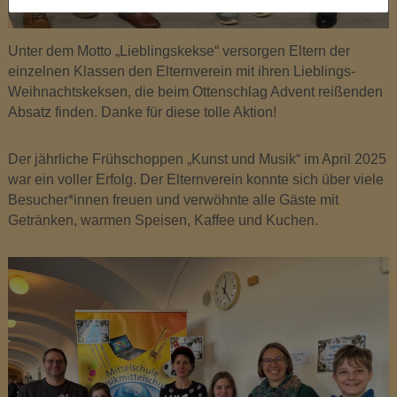
Unter dem Motto „Lieblingskekse“ versorgen Eltern der
einzelnen Klassen den Elternverein mit ihren Lieblings-
Weihnachtskeksen, die beim Ottenschlag Advent reißenden
Absatz finden. Danke für diese tolle Aktion!
Der jährliche Frühschoppen „Kunst und Musik“ im April 2025
war ein voller Erfolg. Der Elternverein konnte sich über viele
Besucher*innen freuen und verwöhnte alle Gäste mit
Getränken, warmen Speisen, Kaffee und Kuchen.