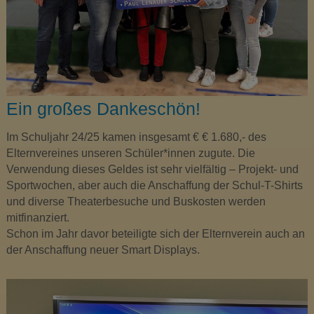
t
e
n
s
c
h
l
Ein großes Dankeschön!
a
g
Im Schuljahr 24/25 kamen insgesamt € € 1.680,- des
Elternvereines unseren Schüler*innen zugute. Die
Verwendung dieses Geldes ist sehr vielfältig – Projekt- und
Sportwochen, aber auch die Anschaffung der Schul-T-Shirts
und diverse Theaterbesuche und Buskosten werden
mitfinanziert.
Schon im Jahr davor beteiligte sich der Elternverein auch an
der Anschaffung neuer Smart Displays.