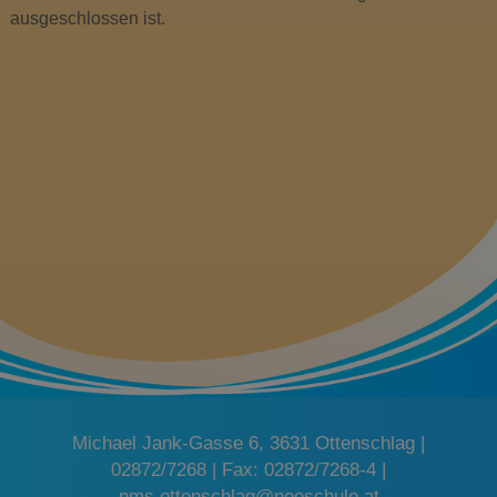
ausgeschlossen ist.
Michael Jank-Gasse 6, 3631 Ottenschlag |
02872/7268 | Fax: 02872/7268-4 |
nms.ottenschlag@noeschule.at