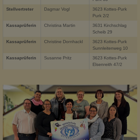
u
Stellvertreter
Dagmar Vogl
3623 Kottes-Purk
s
Purk 2/2
i
Kassaprüferin
Christina Martin
3631 Kirchschlag
k
Scheib 29
m
Kassaprüferin
Christine Dornhackl
3623 Kottes-Purk
i
Sunnleitenweg 10
t
t
Kassaprüferin
Susanne Pritz
3623 Kottes-Purk
Elsenreith 47/2
e
l
s
c
h
u
l
e
O
t