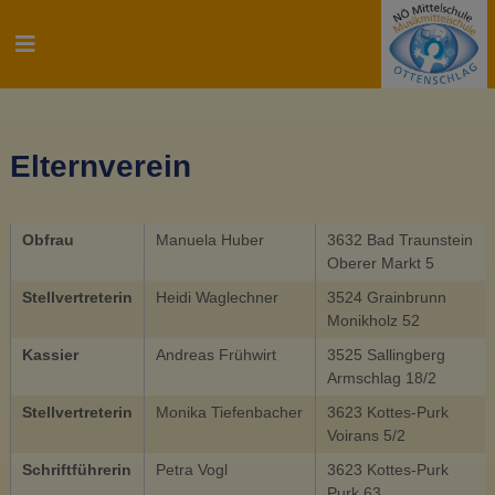
Z
u
N
m
Ö
I
M
n
i
h
t
a
Elternverein
t
l
e
t
s
l
Obfrau
Manuela Huber
3632 Bad Traunstein
p
s
Oberer Markt 5
r
c
i
Stellvertreterin
Heidi Waglechner
3524 Grainbrunn
h
n
Monikholz 52
u
g
l
Kassier
Andreas Frühwirt
3525 Sallingberg
e
Armschlag 18/2
e
n
u
Stellvertreterin
Monika Tiefenbacher
3623 Kottes-Purk
n
Voirans 5/2
d
Schriftführerin
Petra Vogl
3623 Kottes-Purk
M
Purk 63