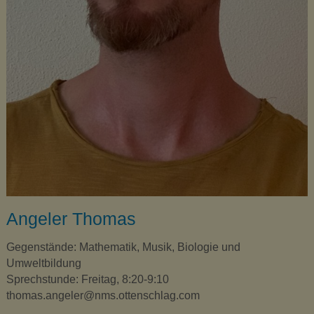
t
e
n
s
c
h
l
a
g
Angeler Thomas
Gegenstände: Mathematik, Musik, Biologie und
Umweltbildung
Sprechstunde: Freitag, 8:20-9:10
thomas.angeler@nms.ottenschlag.com