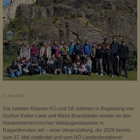
u
s
i
k
m
i
t
t
e
l
s
c
h
2. Juni 2026
u
Die zweiten Klassen KG und SE nahmen in Begleitung von
l
Gudrun Koller-Leeb und Maria Brandstetter wieder an den
e
Niederösterreichischen Waldjugendspielen in
O
Rappottenstein teil – einer Veranstaltung, die 2026 bereits
t
zum 37. Mal stattfindet und vom NÖ Landesforstdienst