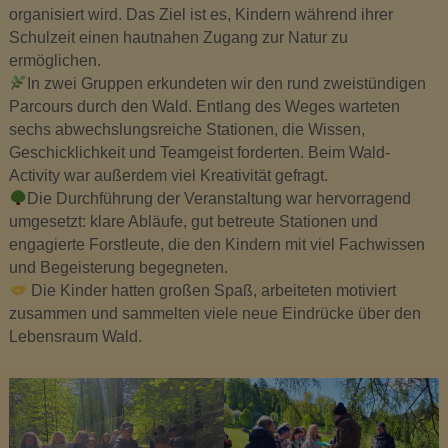
t
organisiert wird. Das Ziel ist es, Kindern während ihrer
e
Schulzeit einen hautnahen Zugang zur Natur zu
n
ermöglichen.
s
In zwei Gruppen erkundeten wir den rund zweistündigen
c
Parcours durch den Wald. Entlang des Weges warteten
h
sechs abwechslungsreiche Stationen, die Wissen,
l
Geschicklichkeit und Teamgeist forderten. Beim Wald-
a
Activity war außerdem viel Kreativität gefragt.
g
Die Durchführung der Veranstaltung war hervorragend
umgesetzt: klare Abläufe, gut betreute Stationen und
engagierte Forstleute, die den Kindern mit viel Fachwissen
und Begeisterung begegneten.
Die Kinder hatten großen Spaß, arbeiteten motiviert
zusammen und sammelten viele neue Eindrücke über den
Lebensraum Wald.